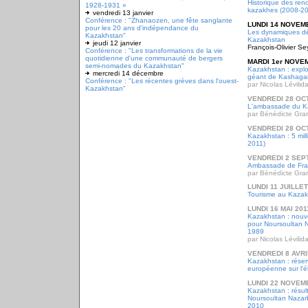
Historique des ren
1928-1931 »
kazakhes (2008-20
vendredi 13 janvier
Conférence : "Zhanaozen, une fête sanglante
LUNDI 14 NOVEM
pour les 20 ans d'indépendance du
Les dynamiques d
Kazakhstan"
Kazakhstan
jeudi 12 janvier
François-Olivier Se
Conférence : "Les transformations de la vie
quotidienne d'une communauté de bergers
MARDI 1er NOVE
semi-nomades du Kazakhstan"
Kazakhstan : exploi
mercredi 14 décembre
géant de Kashaga
Conférence : "Les récentes grèves dans l'ouest-
par Nicolas Lévilid
Kazakhstan"
VENDREDI 28 OC
L'ambassade du K
par Bénédicte Gr
VENDREDI 28 OC
Kazakhstan : 5 mill
2011)
VENDREDI 2 SEP
Ambassade de Fra
par Bénédicte Gr
LUNDI 11 JUILLET
Tourisme au Kaza
LUNDI 16 MAI 201
Kazakhstan : nouvel
pour Noursoultan N
1989
par Nicolas Lévilid
VENDREDI 8 AVRI
Kazakhstan : réser
européenne sur l'él
LUNDI 22 NOVEM
Kazakhstan : résult
Noursoultan Nazarb
2010