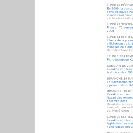
LUNDI 28 DÉCEM
En 2009, la percep
dans les pays d'As
le moins mal placé
par Nicolas Lévilid
LUNDI 21 SEPTE
France : 76 deman
2008
LUNDI 14 SEPTE
Liberté de la pres
difficilement de l
mondiale en 5 ann
Reporters Sans Fro
JEUDI 4 SEPTEM
Fiche technique K
SAMEDI 5 NOVEM
Kazakhstan : l'élec
le 4 décembre 200
DIMANCHE 29 MAI
Le Kazakhstan sera
pipeline Bakou-Tbi
DIMANCHE 10 OC
Kazakhstan : les p
Nazarbaiev emporte
parlementaires
Résultats contesté
internationaux et l'
par Hervé Collet
LUNDI 20 SEPTE
Kazakhstan : les pa
législatives, au co
nombreuses irrégul
MERCREDI 5 MAI 