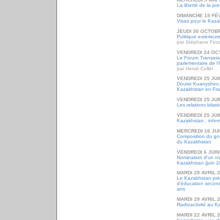
La liberté de la p
DIMANCHE 15 FÉ
Visas pour le Kaz
JEUDI 30 OCTOB
Politique extérieu
par Stéphane Fou
VENDREDI 24 OC
Le Forum Transasi
parlementaire de 
par Hervé Collet
VENDREDI 25 JUI
Doulat Kuanyshev
Kazakhstan en Fran
VENDREDI 25 JUI
Les relations bilat
VENDREDI 25 JUI
Kazakhstan : infor
MERCREDI 16 JUI
Composition du go
du Kazakhstan
VENDREDI 6 JUIN
Nomination d'un n
Kazakhstan (juin 2
MARDI 29 AVRIL 
Le Kazakhstan pr
d'éducation second
ans
MARDI 29 AVRIL 
Radioactivité au K
MARDI 22 AVRIL 