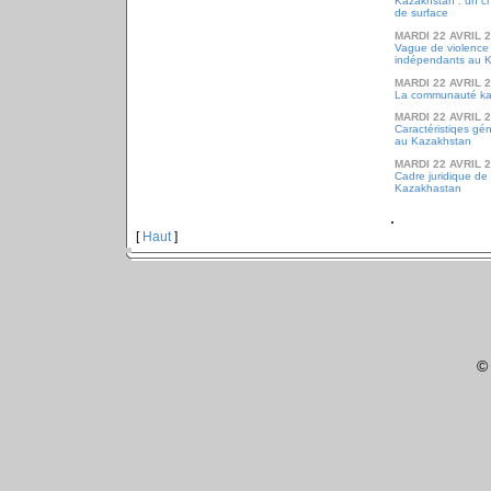
Kazakhstan : un 
de surface
MARDI 22 AVRIL 
Vague de violence
indépendants au 
MARDI 22 AVRIL 
La communauté ka
MARDI 22 AVRIL 
Caractéristiqes gén
au Kazakhstan
MARDI 22 AVRIL 
Cadre juridique de 
Kazakhastan
[
Haut
]
©