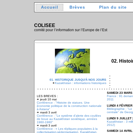
Accueil
Brèves
Plan du site
COLISEE
comité pour l’information sur l’Europe de l’Est
02. Histoi
01. HISTORIQUE JUSQU'À NOS JOURS
Kazakhstan : informations historiques
SAMEDI 23 MARS
LES BREVES :
France : 91 deman
jeudi 10 mai
2011
Conférence : "Histoire de statues. Une
LUNDI 4 FÉVRIER
économie politique de la construction nationale
Bibliographie : "L
à Astana"
centrale" de Georg
mardi 3 avril
Conférence : "Le système d'alerte des coulées
LUNDI 9 JUILLET 
de boue au Kazakhstan soviétique, années
Kazakhstan : 3 mill
1960-1980"
2012)
mardi 3 avril
Conférence : « Les répliques populaires à la
SAMEDI 14 AVRIL
collectivisation-sédentarisation, Kazakhstan,