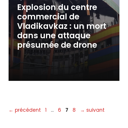
Explosion du centre
commercial de
Vladikavkaz : un mort
dans une attaque
présumée de drone
Page
Page
Page
Page
←
précédent
1
…
6
7
8
→
suivant