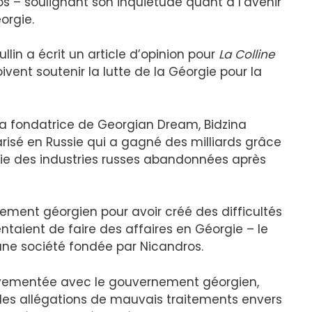
os – soulignant son inquiétude quant à l’avenir
orgie.
llin a écrit un article d’opinion pour
La Colline
oivent soutenir la lutte de la Géorgie pour la
t la fondatrice de Georgian Dream, Bidzina
arisé en Russie qui a gagné des milliards grâce
rrie des industries russes abandonnées après
ement géorgien pour avoir créé des difficultés
taient de faire des affaires en Géorgie – le
une société fondée par Nicandros.
uvementée avec le gouvernement géorgien,
 des allégations de mauvais traitements envers