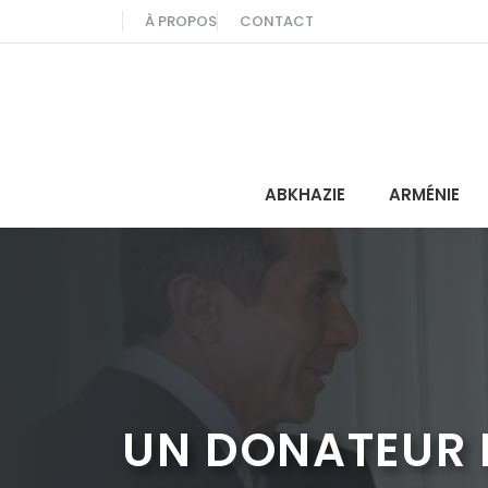
Aller
À PROPOS
CONTACT
au
contenu
ABKHAZIE
ARMÉNIE
UN DONATEUR R