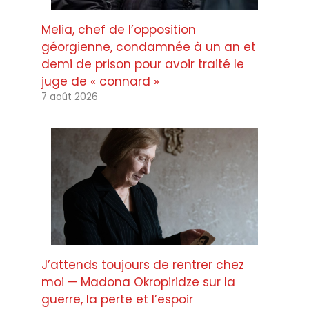
Melia, chef de l’opposition
géorgienne, condamnée à un an et
demi de prison pour avoir traité le
juge de « connard »
7 août 2026
J’attends toujours de rentrer chez
moi — Madona Okropiridze sur la
guerre, la perte et l’espoir