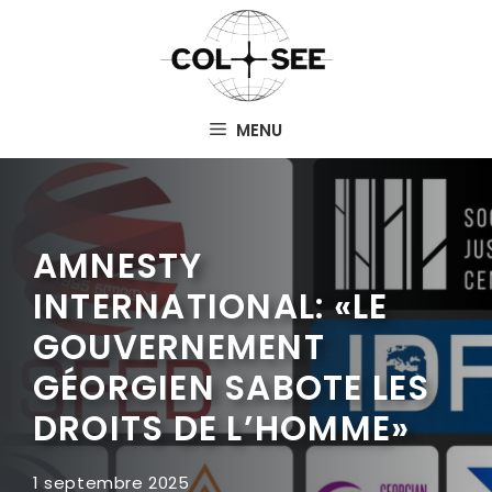
Aller
au
contenu
MENU
AMNESTY
INTERNATIONAL: «LE
GOUVERNEMENT
GÉORGIEN SABOTE LES
DROITS DE L’HOMME»
1 septembre 2025