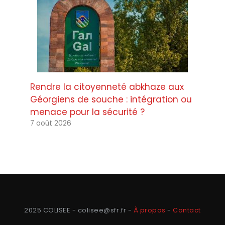
Rendre la citoyenneté abkhaze aux
Géorgiens de souche : intégration ou
menace pour la sécurité ?
7 août 2026
2025 COLISEE - colisee@sfr.fr -
À propos
-
Contact