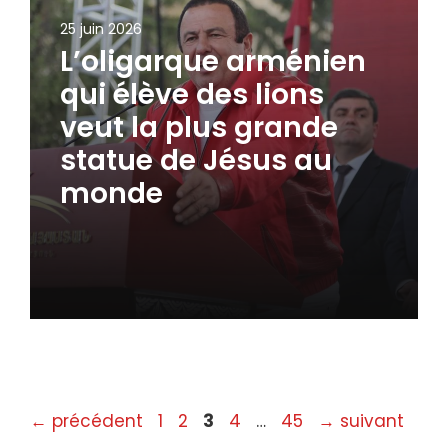
25 juin 2026
L’oligarque arménien
qui élève des lions
veut la plus grande
statue de Jésus au
monde
Page
Page
Page
Page
Page
←
précédent
1
2
3
4
…
45
→
suivant