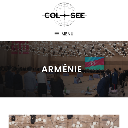
Aller
au
contenu
MENU
ARMÉNIE