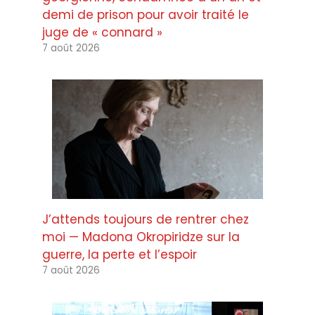
demi de prison pour avoir traité le
juge de « connard »
7 août 2026
J’attends toujours de rentrer chez
moi — Madona Okropiridze sur la
guerre, la perte et l’espoir
7 août 2026