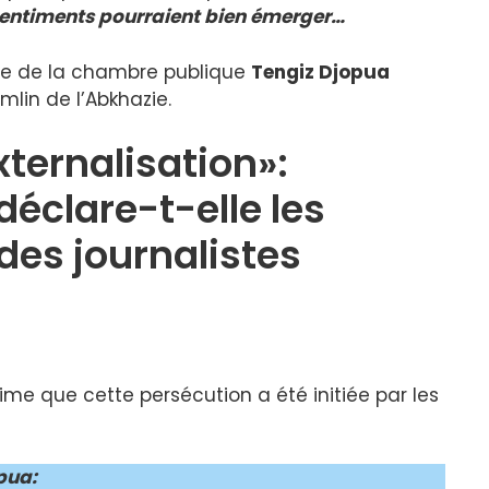
s sentiments pourraient bien émerger…
e de la chambre publique
Tengiz Djopua
mlin de l’Abkhazie.
xternalisation»:
déclare-t-elle les
des journalistes
me que cette persécution a été initiée par les
opua
: