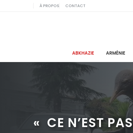
Aller
À PROPOS
CONTACT
au
contenu
ABKHAZIE
ARMÉNIE
« CE N’EST PA