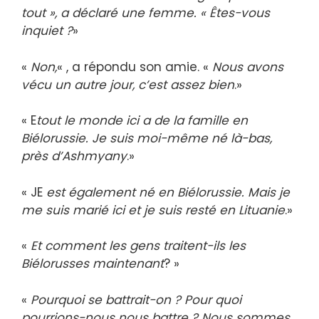
tout », a déclaré une femme. « Êtes-vous
inquiet ?
»
«
Non,
« , a répondu son amie. «
Nous avons
vécu un autre jour, c’est assez bien
.»
« E
tout le monde ici a de la famille en
Biélorussie. Je suis moi-même né là-bas,
près d’Ashmyany
.»
« JE
est également né en Biélorussie. Mais je
me suis marié ici et je suis resté en Lituanie
.»
«
Et comment les gens traitent-ils les
Biélorusses maintenant
? »
«
Pourquoi se battrait-on ? Pour quoi
pourrions-nous nous battre ? Nous sommes