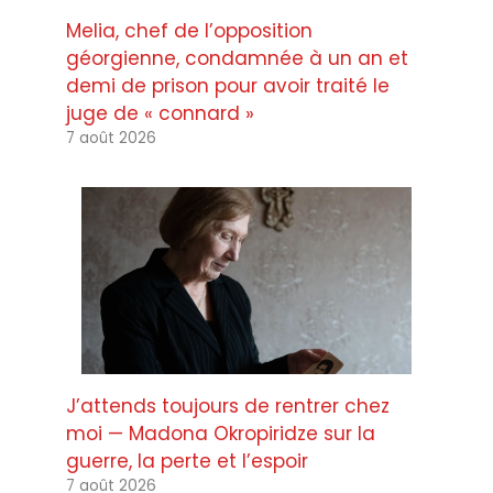
Melia, chef de l’opposition
géorgienne, condamnée à un an et
demi de prison pour avoir traité le
juge de « connard »
7 août 2026
J’attends toujours de rentrer chez
moi — Madona Okropiridze sur la
guerre, la perte et l’espoir
7 août 2026