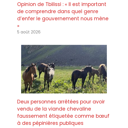
Opinion de Tbilissi : « Il est important
de comprendre dans quel genre
d’enfer le gouvernement nous mène
»
5 août 2026
Deux personnes arrêtées pour avoir
vendu de la viande chevaline
faussement étiquetée comme bœuf
à des pépinières publiques