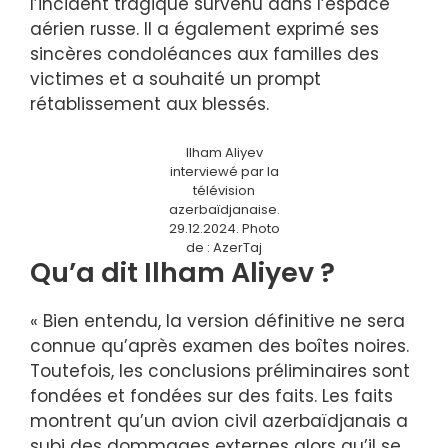
l’incident tragique survenu dans l’espace
aérien russe. Il a également exprimé ses
sincères condoléances aux familles des
victimes et a souhaité un prompt
rétablissement aux blessés.
Ilham Aliyev
interviewé par la
télévision
azerbaïdjanaise.
29.12.2024. Photo
de : AzerTaj
Qu’a dit Ilham Aliyev ?
« Bien entendu, la version définitive ne sera
connue qu’après examen des boîtes noires.
Toutefois, les conclusions préliminaires sont
fondées et fondées sur des faits. Les faits
montrent qu’un avion civil azerbaïdjanais a
subi des dommages externes alors qu’il se