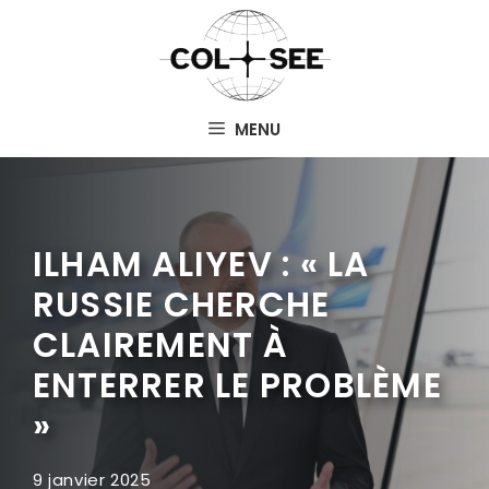
Aller
au
contenu
MENU
ILHAM ALIYEV : « LA
RUSSIE CHERCHE
CLAIREMENT À
ENTERRER LE PROBLÈME
»
9 janvier 2025