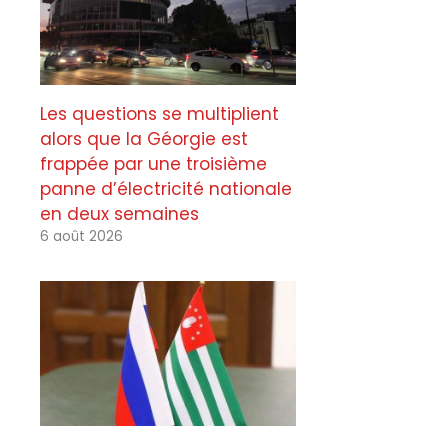
Les questions se multiplient
alors que la Géorgie est
frappée par une troisième
panne d’électricité nationale
en deux semaines
6 août 2026