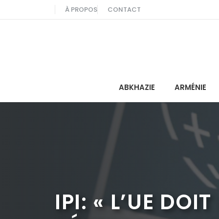
Aller
À PROPOS
CONTACT
au
contenu
ABKHAZIE
ARMÉNIE
IPI: « L’UE DO