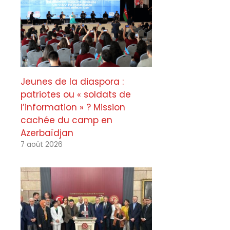
Jeunes de la diaspora :
patriotes ou « soldats de
l’information » ? Mission
cachée du camp en
Azerbaïdjan
7 août 2026