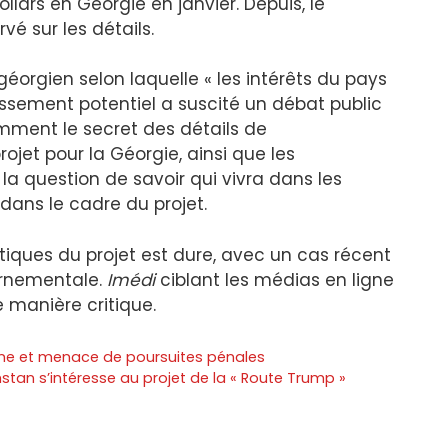
llars en Géorgie en janvier. Depuis, le
é sur les détails.
orgien selon laquelle « les intérêts du pays
tissement potentiel a suscité un débat public
amment le secret des détails de
ojet pour la Géorgie, ainsi que les
a question de savoir qui vivra dans les
 dans le cadre du projet.
ritiques du projet est dure, avec un cas récent
ernementale.
Imédi
ciblant les médias en ligne
 manière critique.
ne et menace de poursuites pénales
stan s’intéresse au projet de la « Route Trump »