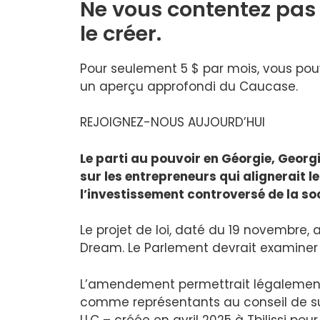
Ne vous contentez pas d
le créer
.
Pour seulement 5 $ par mois, vous po
un aperçu approfondi du Caucase.
REJOIGNEZ-NOUS AUJOURD’HUI
Le parti au pouvoir en Géorgie, Geor
sur les entrepreneurs qui alignerait l
l’investissement controversé de la soc
Le projet de loi, daté du 19 novembre,
Dream. Le Parlement devrait examiner l
L’amendement permettrait légalement
comme représentants au conseil de surv
LLC – créée en avril 2025 à Tbilissi po