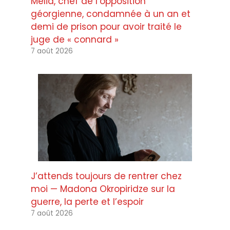
Melia, chef de l’opposition
géorgienne, condamnée à un an et
demi de prison pour avoir traité le
juge de « connard »
7 août 2026
J’attends toujours de rentrer chez
moi — Madona Okropiridze sur la
guerre, la perte et l’espoir
7 août 2026