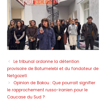
Le tribunal ordonne la détention
provisoire de Batumelebi et du fondateur de
Netgazeti
Opinion de Bakou : Que pourrait signifier
le rapprochement russo-iranien pour le
Caucase du Sud ?