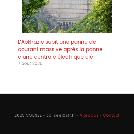
L’Abkhazie subit une panne de
courant massive après la panne
d’une centrale électrique clé
7 août 2026
2025 COLISEE - colisee@sfr.fr -
À propos
-
Contact