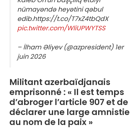
Kaleb Orrun başçılıq etdiyi
nümayəndə heyətini qəbul
edib.https://t.co/T7xZ4tbQdX
pic.twitter.com/WliUPWYTSS
– İlham Əliyev (@azpresident) 1er
juin 2026
Militant azerbaïdjanais
emprisonné : « Il est temps
d’abroger l’article 907 et de
déclarer une large amnistie
au nom de la paix »