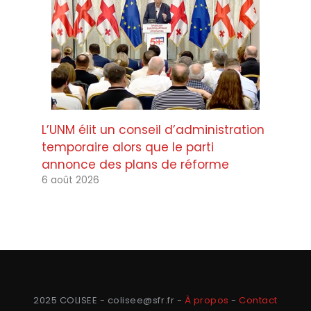
L’UNM élit un conseil d’administration
temporaire alors que le parti
annonce des plans de réforme
6 août 2026
2025 COLISEE - colisee@sfr.fr -
À propos
-
Contact