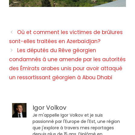
Rencontre Mirzoyan-Lavrov en 2025
Où et comment les victimes de brûlures
sont-elles traitées en Azerbaïdjan?
Les députés du Rêve géorgien
condamnés à une amende par les autorités
des Émirats arabes unis pour avoir attaqué
un ressortissant géorgien à Abou Dhabi
Igor Volkov
Je m'appelle Igor Volkov et je suis
passionné par l'Europe de l'Est, une région
que j'explore à travers mes reportages
depuis plus de 15 ans. Diplômé en