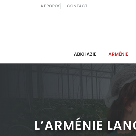
Aller
À PROPOS
CONTACT
au
contenu
ABKHAZIE
ARMÉNIE
L’ARMÉNIE LA