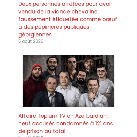
Deux personnes arrêtées pour avoir
vendu de la viande chevaline
faussement étiquetée comme bœuf
à des pépinières publiques
géorgiennes
5 août 2026
Affaire Toplum TV en Azerbaïdjan :
neuf accusés condamnés à 121 ans
de prison au total