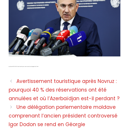
Le prix de 500 000 $ de Pashinyan sera versé au budget de l’État
Avertissement touristique après Novruz :
pourquoi 40 % des réservations ont été
annulées et où l’Azerbaïdjan est-il perdant ?
Une délégation parlementaire moldave
comprenant l’ancien président controversé
Igor Dodon se rend en Géorgie