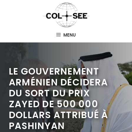
Aller
au
contenu
MENU
LE GOUVERNEMENT
ARMÉNIEN DÉCIDERA
DU SORT DU PRIX
ZAYED DE 500 000
DOLLARS ATTRIBUÉ À
PASHINYAN