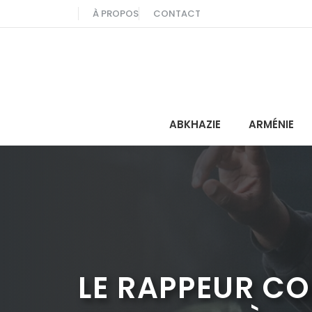
Aller
À PROPOS
CONTACT
au
contenu
ABKHAZIE
ARMÉNIE
LE RAPPEUR C