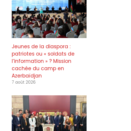
Jeunes de la diaspora :
patriotes ou « soldats de
l’information » ? Mission
cachée du camp en
Azerbaïdjan
7 août 2026