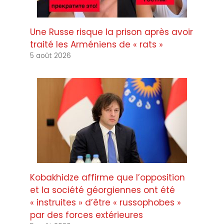
Une Russe risque la prison après avoir
traité les Arméniens de « rats »
5 août 2026
Kobakhidze affirme que l’opposition
et la société géorgiennes ont été
« instruites » d’être « russophobes »
par des forces extérieures