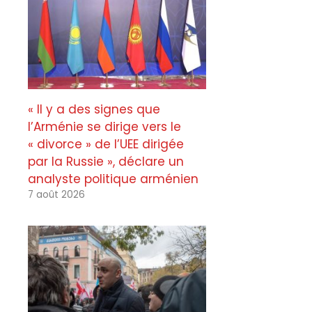
« Il y a des signes que
l’Arménie se dirige vers le
« divorce » de l’UEE dirigée
par la Russie », déclare un
analyste politique arménien
7 août 2026