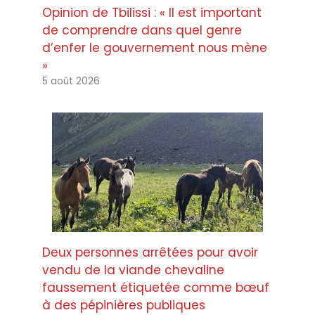
Opinion de Tbilissi : « Il est important
de comprendre dans quel genre
d’enfer le gouvernement nous mène
»
5 août 2026
Deux personnes arrêtées pour avoir
vendu de la viande chevaline
faussement étiquetée comme bœuf
à des pépinières publiques