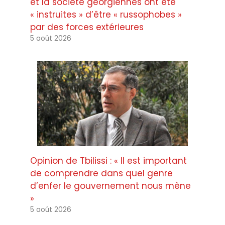
et la société géorgiennes ont été
« instruites » d’être « russophobes »
par des forces extérieures
5 août 2026
Opinion de Tbilissi : « Il est important
de comprendre dans quel genre
d’enfer le gouvernement nous mène
»
5 août 2026