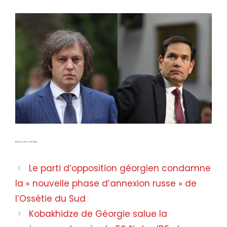
Avis sur Kobakhidze
Le parti d’opposition géorgien condamne
la « nouvelle phase d’annexion russe » de
l’Ossétie du Sud
Kobakhidze de Géorgie salue la