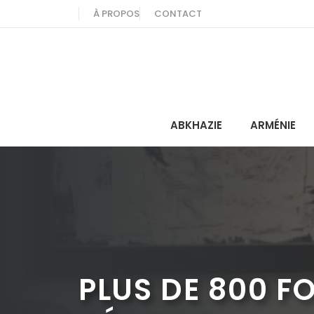
Aller
À PROPOS
CONTACT
au
contenu
ABKHAZIE
ARMÉNIE
PLUS DE 800 F