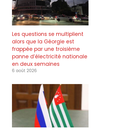
Les questions se multiplient
alors que la Géorgie est
frappée par une troisième
panne d’électricité nationale
en deux semaines
6 août 2026