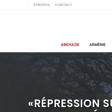
Aller
À PROPOS
CONTACT
au
contenu
ABKHAZIE
ARMÉNIE
«RÉPRESSION S