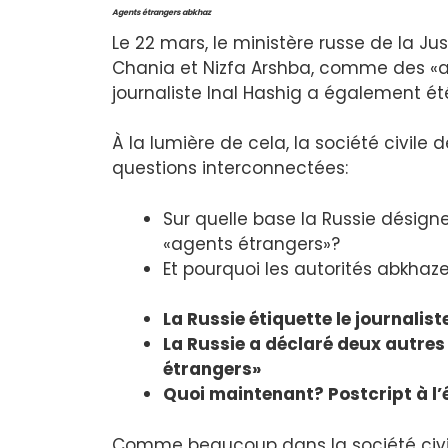
Agents étrangers abkhaz
Le 22 mars, le ministère russe de la Ju
Chania et Nizfa Arshba, comme des «ag
journaliste Inal Hashig a également été 
À la lumière de cela, la société civile
questions interconnectées:
Sur quelle base la Russie désign
«agents étrangers»?
Et pourquoi les autorités abkhaze
La Russie étiquette le journali
La Russie a déclaré deux autre
étrangers»
Quoi maintenant? Postcript à l’é
Comme beaucoup dans la société civil