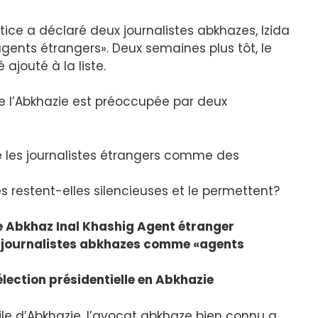
stice a déclaré deux journalistes abkhazes, Izida
ents étrangers». Deux semaines plus tôt, le
ajouté à la liste.
 de l’Abkhazie est préoccupée par deux
e les journalistes étrangers comme des
s restent-elles silencieuses et le permettent?
ste Abkhaz Inal Khashig Agent étranger
s journalistes abkhazes comme «agents
lection présidentielle en Abkhazie
e d’Abkhazie, l’avocat abkhaze bien connu a