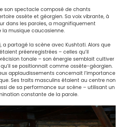
 de son spectacle composé de chants
rtoire ossète et géorgien. Sa voix vibrante, à
cœur dans les paroles, a magnifiquement
e la musique caucasienne.
li, a partagé la scène avec Kushtati. Alors que
taient préenregistrées – celles qu’il
récision tonale – son énergie semblait cultiver
 qu’il se positionnait comme ossète-géorgien.
eux applaudissements concernait l’importance
ique. Ses traits masculins étaient au centre non
ssi de sa performance sur scène – utilisant un
ination constante de la parole.