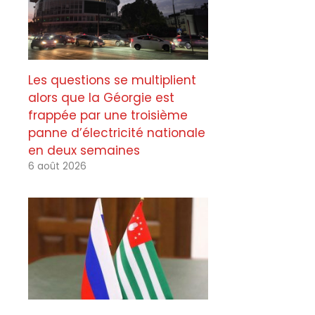
Les questions se multiplient
alors que la Géorgie est
frappée par une troisième
panne d’électricité nationale
en deux semaines
6 août 2026