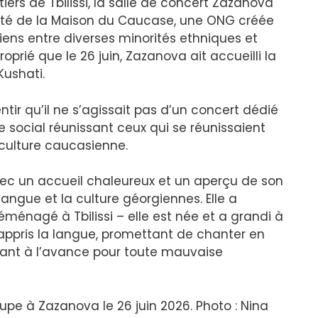
iers de Tbilissi, la salle de concert Zazanova
ôté de la Maison du Caucase, une ONG créée
liens entre diverses minorités ethniques et
proprié que le 26 juin, Zazanova ait accueilli la
ushati.
ntir qu’il ne s’agissait pas d’un concert dédié
 social réunissant ceux qui se réunissaient
 culture caucasienne.
vec un accueil chaleureux et un aperçu de son
ngue et la culture géorgiennes. Elle a
éménagé à Tbilissi – elle est née et a grandi à
 appris la langue, promettant de chanter en
usant à l’avance pour toute mauvaise
upe à Zazanova le 26 juin 2026. Photo : Nina