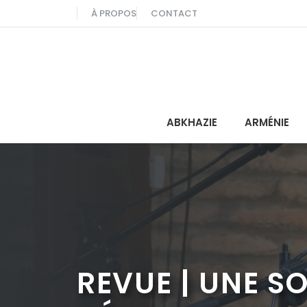
Aller
À PROPOS
CONTACT
au
contenu
ABKHAZIE
ARMÉNIE
REVUE | UNE S