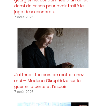
géorgienne, condamnée à un an et
demi de prison pour avoir traité le
juge de « connard »
7 août 2026
J’attends toujours de rentrer chez
moi — Madona Okropiridze sur la
guerre, la perte et l’espoir
7 août 2026