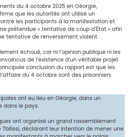
ements du 4 octobre 2025 en Géorgie,
irme que les autorités ont utilisé un
ntre les participants à la manifestation et
une prétendue « tentative de coup d’État » afin
e tentative de renversement violent.
alement échoué, car ni l’opinion publique ni les
nvaincus de l’existence d’un véritable projet
 principale conclusion du rapport est que les
’affaire du 4 octobre sont des prisonniers
ipales ont eu lieu en Géorgie, dans un
e dans le pays.
tiques ont organisé un grand rassemblement
bilissi, déclarant leur intention de mener une
é les manifestants à marcher vers le palais