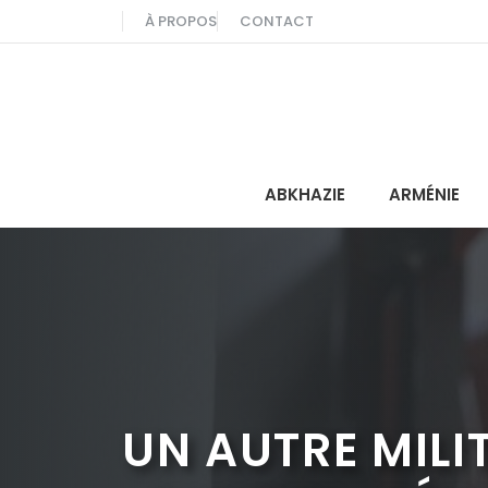
Aller
À PROPOS
CONTACT
au
contenu
ABKHAZIE
ARMÉNIE
UN AUTRE MIL