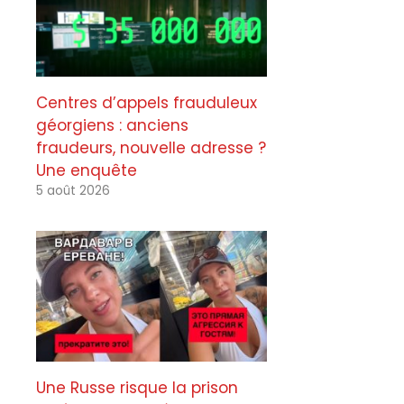
Centres d’appels frauduleux
géorgiens : anciens
fraudeurs, nouvelle adresse ?
Une enquête
5 août 2026
Une Russe risque la prison