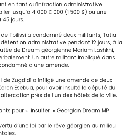
tant en tant qu’infraction administrative.
ller jusqu’à 4 000 ₾ 000 (1 500 $) ou une
 45 jours.
lle de Tbilissi a condamné deux militants, Tatia
a détention administrative pendant 12 jours, à la
éputée de Dream géorgienne Mariam Lashkhi,
 verbalement. Un autre militant impliqué dans
té condamné à une amende.
nal de Zugdidi a infligé une amende de deux
Keren Esebua, pour avoir insulté le député du
 altercation près de l’un des hôtels de la ville.
udiants pour « insulter » Georgian Dream MP
vertu d’une loi par le rêve géorgien au milieu
tales.