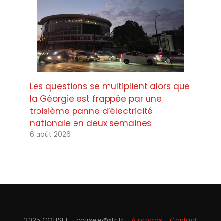
Les questions se multiplient alors que
la Géorgie est frappée par une
troisième panne d’électricité
nationale en deux semaines
6 août 2026
2025 COLISEE - colisee@sfr.fr -
À propos
-
Contact