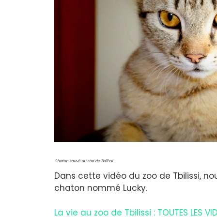
Chaton sauvé au zoo de Tbilissi
Dans cette vidéo du zoo de Tbilissi, n
chaton nommé Lucky.
La vie au zoo de Tbilissi : TOUTES LES VI