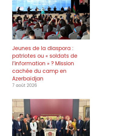
Jeunes de la diaspora :
patriotes ou « soldats de
l’information » ? Mission
cachée du camp en
Azerbaïdjan
7 août 2026