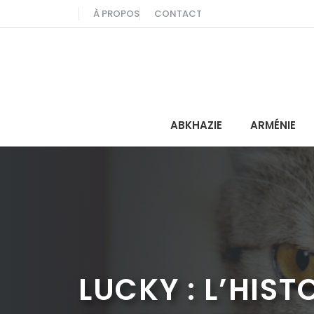
Aller
À PROPOS
CONTACT
au
contenu
ABKHAZIE
ARMÉNIE
LUCKY : L’HIS