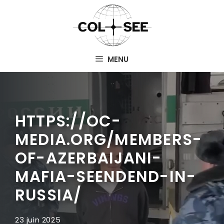
Aller
au
contenu
MENU
HTTPS://OC-
MEDIA.ORG/MEMBERS-
OF-AZERBAIJANI-
MAFIA-SEENDEND-IN-
RUSSIA/
23 juin 2025