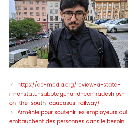
https://oc-media.org/review-a-state-
in-a-state-sabotage-and-comradeships-
on-the-south-caucasus-railway/
Arménie pour soutenir les employeurs qui
embauchent des personnes dans le besoin