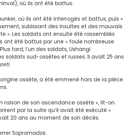
nval), où ils ont été battus.
unker, où ils ont été interrogés et battus, puis «
sement, subissant des insultes et des mauvais
e ». Les soldats ont ensuite été rassemblés
ils ont été battus par une « foule nombreuse
lus tard, l’un des soldats, Ushangi
 soldats sud-ossètes et russes. Il avait 25 ans
zeti
.
d’origine ossète, a été emmené hors de la pièce
ns.
en raison de son ascendance ossète », lit-on
irent par la suite qu’il avait été exécuté «
Il avait 20 ans au moment de son décès.
terrer Sopromadze.