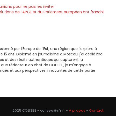
unions pour ne pas les inviter
olutions de l’APCE et du Parlement européen ont franchi
ssionné par l'Europe de l'Est, une région que j'explore à
e 15 ans. Diplômé en journalisme à Moscou, j'ai dédié ma
es et des récits authentiques qui capturent la
 que rédacteur en chef de COLISEE, je m'engage à
nues et aux perspectives innovantes de cette partie
2025 COLISEE - colisee@sfr.fr -
À propos
-
Contact