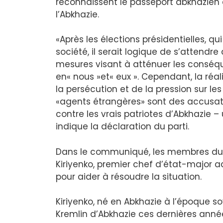
reconnaissent le passeport abkhazien e
l’Abkhazie.
«Après les élections présidentielles, qu
société, il serait logique de s’attendr
mesures visant à atténuer les conséqu
en« nous »et« eux ». Cependant, la réal
la persécution et de la pression sur les
«agents étrangères» sont des accusatio
contre les vrais patriotes d’Abkhazie –
indique la déclaration du parti.
Dans le communiqué, les membres du p
Kiriyenko, premier chef d’état-major ad
pour aider à résoudre la situation.
Kiriyenko, né en Abkhazie à l’époque sov
Kremlin d’Abkhazie ces dernières anné