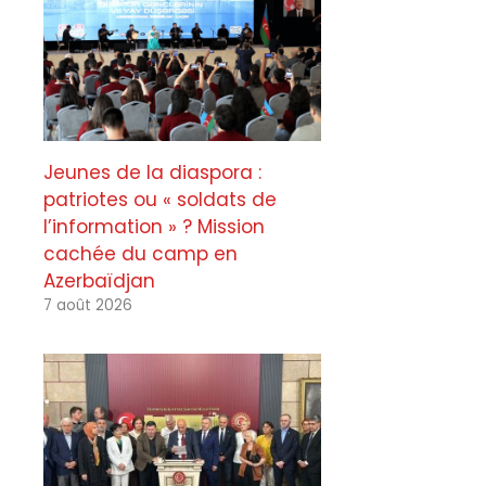
Jeunes de la diaspora :
patriotes ou « soldats de
l’information » ? Mission
cachée du camp en
Azerbaïdjan
7 août 2026