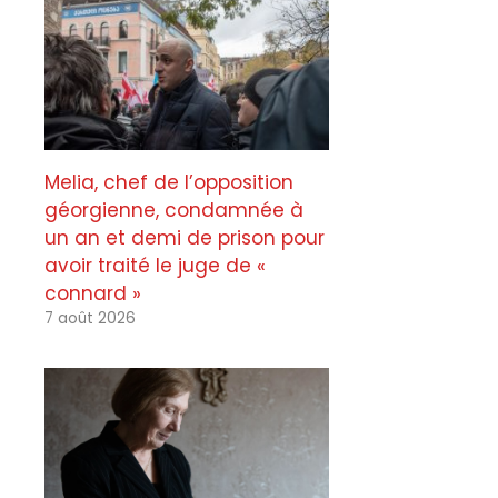
Melia, chef de l’opposition
géorgienne, condamnée à
un an et demi de prison pour
avoir traité le juge de «
connard »
7 août 2026