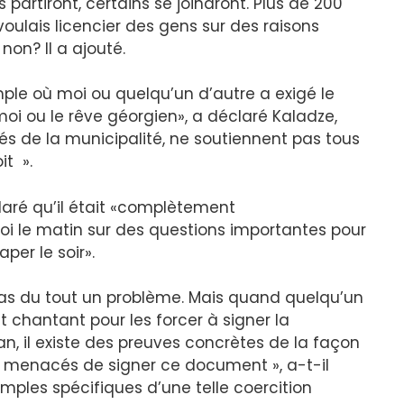
 partiront, certains se joindront. Plus de 200
 voulais licencier des gens sur des raisons
 non? Il a ajouté.
ple où moi ou quelqu’un d’autre a exigé le
oi ou le rêve géorgien», a déclaré Kaladze,
s de la municipalité, ne soutiennent pas tous
it ».
ré qu’il était «complètement
oi le matin sur des questions importantes pour
aper le soir».
 pas du tout un problème. Mais quand quelqu’un
t chantant pour les forcer à signer la
an, il existe des preuves concrètes de la façon
 menacés de signer ce document », a-t-il
xemples spécifiques d’une telle coercition