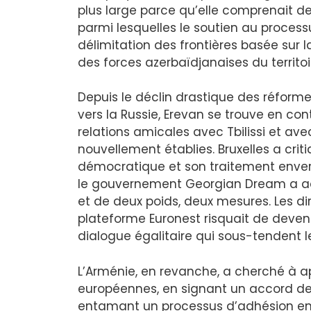
plus large parce qu’elle comprenait de
parmi lesquelles le soutien au processu
délimitation des frontières basée sur l
des forces azerbaïdjanaises du territo
Depuis le déclin drastique des réform
vers la Russie, Erevan se trouve en co
relations amicales avec Tbilissi et av
nouvellement établies. Bruxelles a criti
démocratique et son traitement envers 
le gouvernement Georgian Dream a ac
et de deux poids, deux mesures. Les di
plateforme Euronest risquait de deveni
dialogue égalitaire qui sous-tendent le
L’Arménie, en revanche, a cherché à ap
européennes, en signant un accord de 
entamant un processus d’adhésion en 2