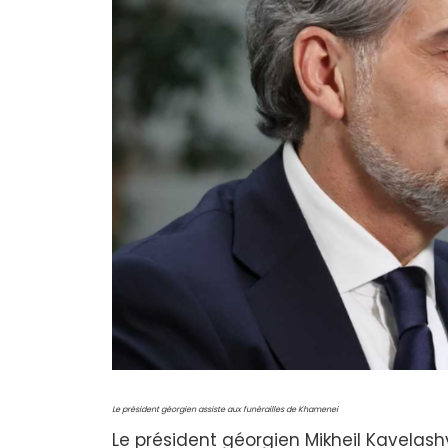
Le président géorgien assiste aux funérailles de Khamenei
Le président géorgien Mikheil Kavelashv