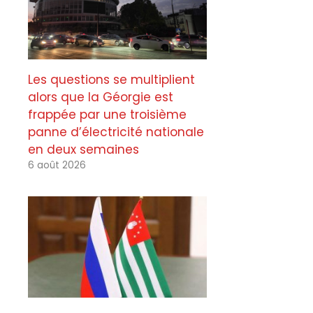
Les questions se multiplient
alors que la Géorgie est
frappée par une troisième
panne d’électricité nationale
en deux semaines
6 août 2026