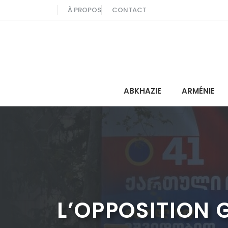
Aller
À PROPOS
CONTACT
au
contenu
ABKHAZIE
ARMÉNIE
L’OPPOSITION 