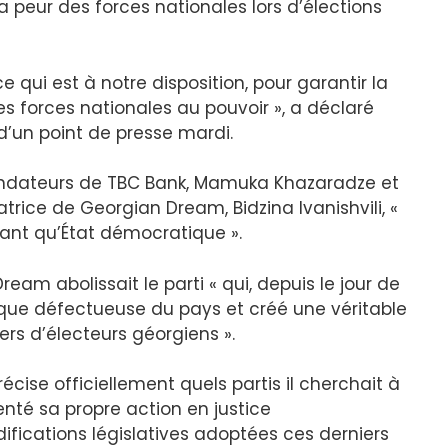
a peur des forces nationales lors d’élections
 ce qui est à notre disposition, pour garantir la
es forces nationales au pouvoir », a déclaré
d’un point de presse mardi.
s fondateurs de TBC Bank, Mamuka Khazaradze et
trice de Georgian Dream, Bidzina Ivanishvili, «
tant qu’État démocratique ».
eam abolissait le parti « qui, depuis le jour de
itique défectueuse du pays et créé une véritable
ers d’électeurs géorgiens ».
écise officiellement quels partis il cherchait à
tenté sa propre action en justice
difications législatives adoptées ces derniers