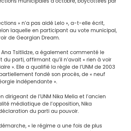
élections municipales d’octobre, boycottées par
tions » n’a pas aidé Lelo », a-t-elle écrit,
elon laquelle en participant au vote municipal,
uvoir de Georgian Dream.
 Ana Tsitlidze, a également commenté le
du parti, affirmant qu’il n’avait « rien à voir
ire ». Elle a qualifié la règle de l’UNM de 2003
partiellement fondé son procès, de « neuf
Géorgie indépendante ».
en dirigeant de l’UNM Nika Melia et l’ancien
ité médiatique de l’opposition, Nika
claration du parti au pouvoir.
émarche, « le régime a une fois de plus