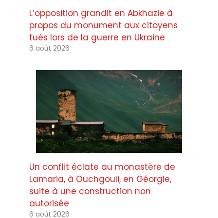
L’opposition grandit en Abkhazie à
propos du monument aux citoyens
tués lors de la guerre en Ukraine
6 août 2026
Un conflit éclate au monastère de
Lamaria, à Ouchgouli, en Géorgie,
suite à une construction non
autorisée
6 août 2026