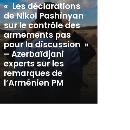
« Les déclarations
de Nikol Pashinyan
sur le contrôle des
armements pas
pour la discussion »
– Azerbaïdjani
experts sur les
remarques de
l’Arménien PM