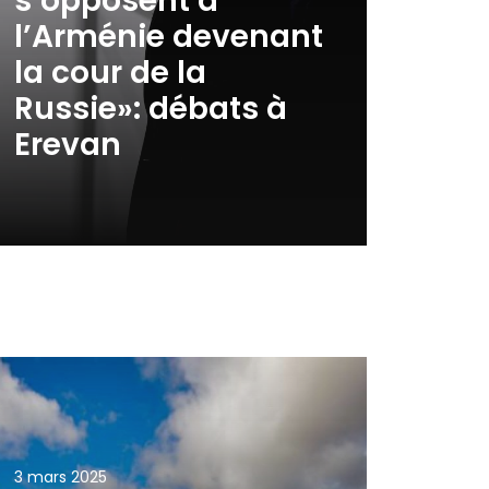
s’opposent à
l’Arménie devenant
la cour de la
Russie»: débats à
Erevan
3 mars 2025