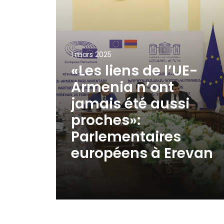
1 mars 2025
«Les liens de l’UE-
Armenia n’ont
jamais été aussi
proches»:
Parlementaires
européens à Erevan