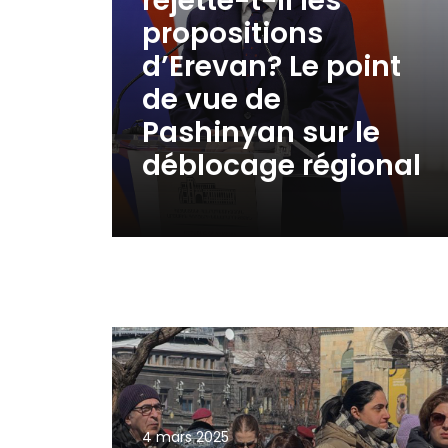
rejette-t-il les
propositions
d’Erevan? Le point
de vue de
Pashinyan sur le
déblocage régional
4 mars 2025