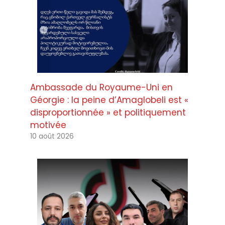
Ambassade du Royaume-Uni en
Géorgie : la peine d’Amaglobeli est «
disproportionnée » et politiquement
motivée
10 août 2026