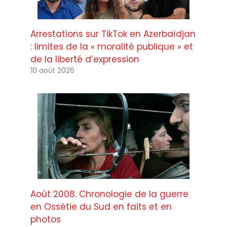
Arrestations sur TikTok en Azerbaïdjan
: limites de la « moralité publique » et
de la liberté d’expression
10 août 2026
Août 2008. Chronologie de la guerre
en Ossétie du Sud en faits et en
photos