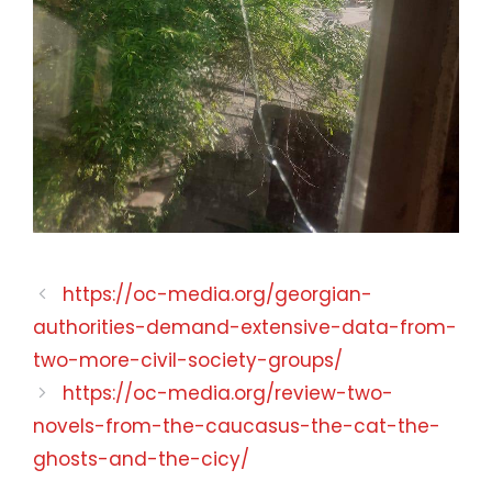
https://oc-media.org/georgian-
authorities-demand-extensive-data-from-
two-more-civil-society-groups/
https://oc-media.org/review-two-
novels-from-the-caucasus-the-cat-the-
ghosts-and-the-cicy/