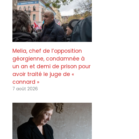
Melia, chef de l’opposition
géorgienne, condamnée à
un an et demi de prison pour
avoir traité le juge de «
connard »
7 août 2026