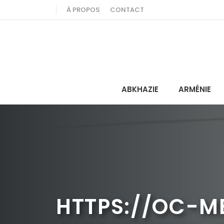
Aller
À PROPOS
CONTACT
au
contenu
ABKHAZIE
ARMÉNIE
HTTPS://OC-M