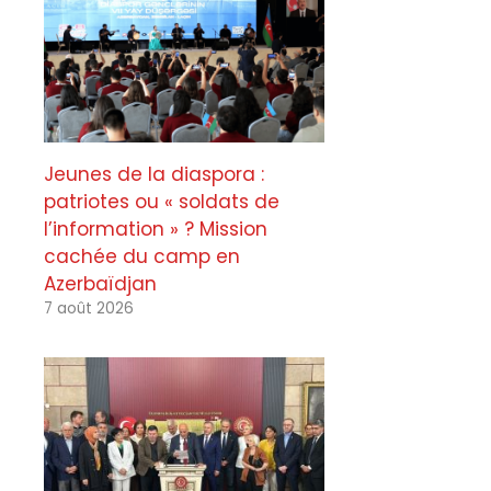
Jeunes de la diaspora :
patriotes ou « soldats de
l’information » ? Mission
cachée du camp en
Azerbaïdjan
7 août 2026