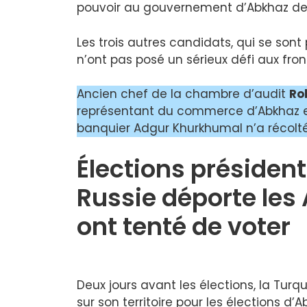
pouvoir au gouvernement d’Abkhaz dep
Les trois autres candidats, qui se son
n’ont pas posé un sérieux défi aux fron
Ancien chef de la chambre d’audit
Ro
représentant du commerce d’Abkhaz 
banquier Adgur Khurkhumal n’a récolté
Élections président
Russie déporte les
ont tenté de voter
Deux jours avant les élections, la Turq
sur son territoire pour les élections d’