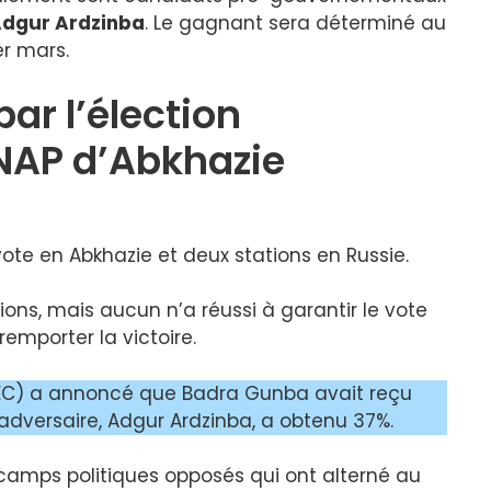
dgur Ardzinba
. Le gagnant sera déterminé au
er mars.
par l’élection
SNAP d’Abkhazie
vote en Abkhazie et deux stations en Russie.
ions, mais aucun n’a réussi à garantir le vote
remporter la victoire.
CEC) a annoncé que Badra Gunba avait reçu
 adversaire, Adgur Ardzinba, a obtenu 37%.
camps politiques opposés qui ont alterné au