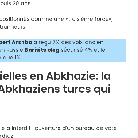
uis 20 ans.
t positionnés comme une «troisième force»,
trunneurs.
bert Arshba
a reçu 7% des voix, ancien
en Russie
Barisits oleg
sécurisé 4% et le
 que 1%.
ielles en Abkhazie: la
 Abkhaziens turcs qui
uie a interdit l’ouverture d’un bureau de vote
Abkhaz