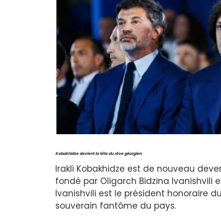
Kobakhidze devient la tête du rêve géorgien
Irakli Kobakhidze est de nouveau deven
fondé par Oligarch Bidzina Ivanishvili 
Ivanishvili est le président honoraire
souverain fantôme du pays.