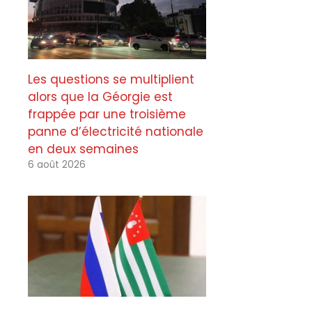
Les questions se multiplient
alors que la Géorgie est
frappée par une troisième
panne d’électricité nationale
en deux semaines
6 août 2026