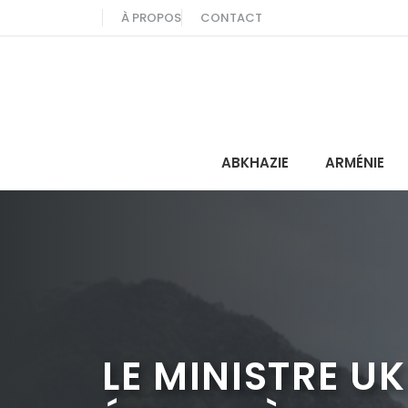
Aller
À PROPOS
CONTACT
au
contenu
ABKHAZIE
ARMÉNIE
LE MINISTRE U