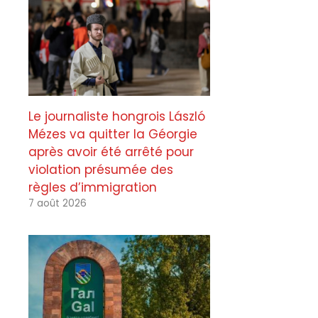
Le journaliste hongrois László
Mézes va quitter la Géorgie
après avoir été arrêté pour
violation présumée des
règles d’immigration
7 août 2026