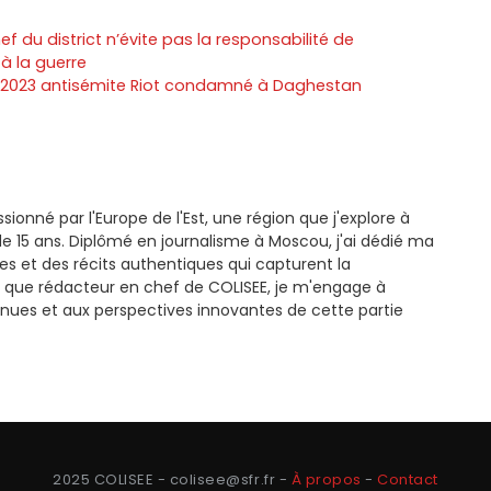
f du district n’évite pas la responsabilité de
à la guerre
à 2023 antisémite Riot condamné à Daghestan
ssionné par l'Europe de l'Est, une région que j'explore à
e 15 ans. Diplômé en journalisme à Moscou, j'ai dédié ma
es et des récits authentiques qui capturent la
 que rédacteur en chef de COLISEE, je m'engage à
nues et aux perspectives innovantes de cette partie
2025 COLISEE - colisee@sfr.fr -
À propos
-
Contact