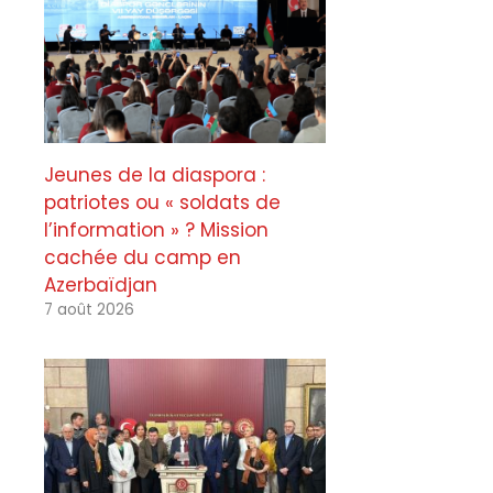
Jeunes de la diaspora :
patriotes ou « soldats de
l’information » ? Mission
cachée du camp en
Azerbaïdjan
7 août 2026