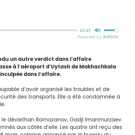
ndu un autre verdict dans l’affaire
asse à l’aéroport d’Uytash de Makhachkala
nculpée dans l’affaire.
pable d’avoir organisé les troubles et de
écurité des transports. Elle a été condamnée à
e.
 – le dévlethan Ramazanov, Gadji Imanmurzaev
nés aux côtés d’elle. Les quatre ont reçu des
 et 6 mois, comme annoncé par le bureau du