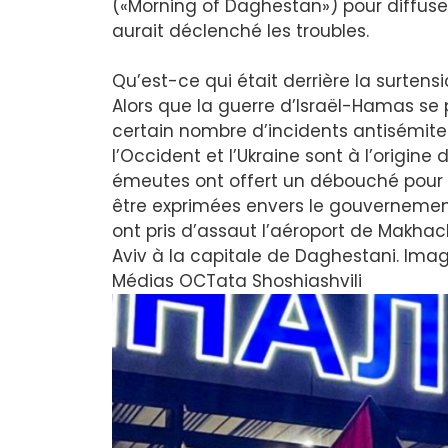
(«Morning of Daghestan») pour diffuser 
aurait déclenché les troubles.
Qu’est-ce qui était derrière la surte
Alors que la guerre d’Israël-Hamas se
certain nombre d’incidents antisémites
l’Occident et l’Ukraine sont à l’origin
émeutes ont offert un débouché pour l
être exprimées envers le gouvernement.
ont pris d’assaut l’aéroport de Makhach
Aviv à la capitale de Daghestani. Ima
Médias OC
Tata Shoshiashvili