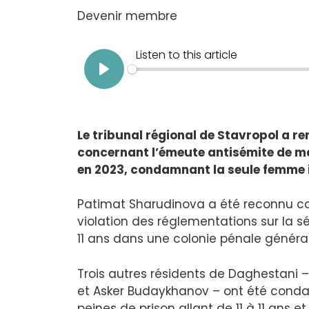
Devenir membre
Le tribunal régional de Stavropol a re
concernant l’émeute antisémite de m
en 2023, condamnant la seule femme i
Patimat Sharudinova a été reconnu cou
violation des réglementations sur la s
11 ans dans une colonie pénale général
Trois autres résidents de Daghestani
et Asker Budaykhanov – ont été condam
peines de prison allant de 11 à 11 ans